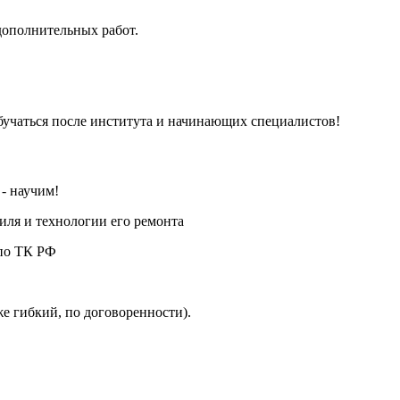
дополнительных работ.
бучаться после института и начинающих специалистов!
- научим!
иля и технологии его ремонта
 по ТК РФ
акже гибкий, по договоренности).