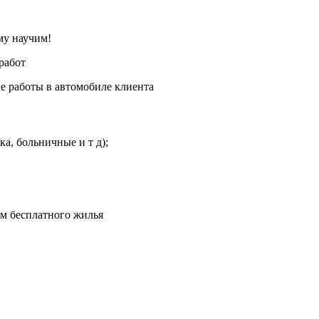
ему научим!
работ
е работы в автомобиле клиента
а, больничные и т д);
м бесплатного жилья