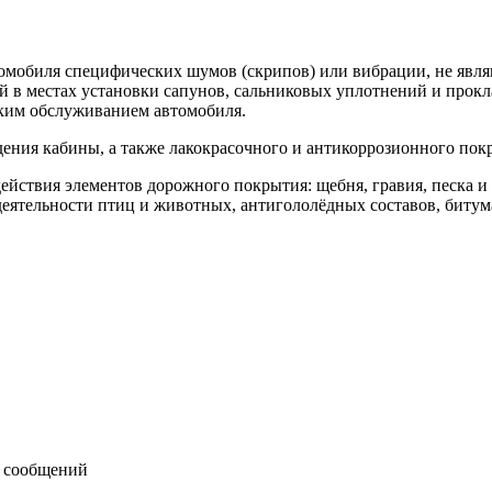
втомобиля специфических шумов (скрипов) или вибрации, не явл
й в местах установки сапунов, сальниковых уплотнений и про
ким обслуживанием автомобиля.
дения кабины, а также лакокрасочного и антикоррозионного пок
йствия элементов дорожного покрытия: щебня, гравия, песка и т
ятельности птиц и животных, антигололёдных составов, битума
 сообщений