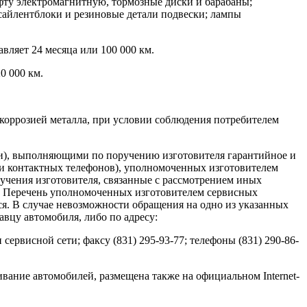
фту электромагнитную, тормозные диски и барабаны;
сайлентблоки и резиновые детали подвески; лампы
вляет 24 месяца или 100 000 км.
0 000 км.
 коррозией металла, при условии соблюдения потребителем
и), выполняющими по поручению изготовителя гарантийное и
 и контактных телефонов), уполномоченных изготовителем
ручения изготовителя, связанные с рассмотрением иных
й. Перечень уполномоченных изготовителем сервисных
ся. В случае невозможности обращения на одно из указанных
вцу автомобиля, либо по адресу:
ервисной сети; факсу (831) 295-93-77; телефоны (831) 290-86-
ание автомобилей, размещена также на официальном Internet-