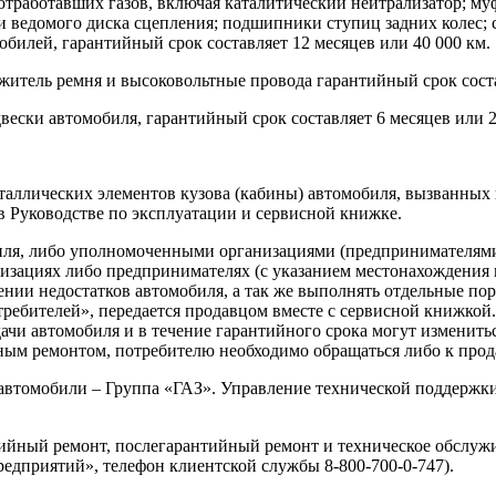
отработавших газов, включая каталитический нейтрализатор; му
и ведомого диска сцепления; подшипники ступиц задних колес; 
обилей, гарантийный срок составляет 12 месяцев или 40 000 км.
житель ремня и высоковольтные провода гарантийный срок соста
вески автомобиля, гарантийный срок составляет 6 месяцев или 2
таллических элементов кузова (кабины) автомобиля, вызванных
в Руководстве по эксплуатации и сервисной книжке.
иля, либо уполномоченными организациями (предпринимателям
изациях либо предпринимателях (с указанием местонахождения
ении недостатков автомобиля, а так же выполнять отдельные по
отребителей», передается продавцом вместе с сервисной книжко
ачи автомобиля и в течение гарантийного срока могут изменить
ным ремонтом, потребителю необходимо обращаться либо к прода
автомобили – Группа «ГАЗ». Управление технической поддержки с
ный ремонт, послегарантийный ремонт и техническое обслужив
едприятий», телефон клиентской службы 8-800-700-0-747).