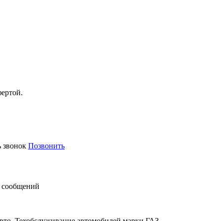
фертой.
ь звонок
Позвонить
 сообщений
авто. Техобслуживание автомобилей марки ГАЗ.