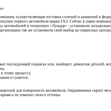
ры»
мпания, осуществляющая поставки солений и квашений в федера
покупки первого автомобиля марки ГАЗ. Сейчас в парке компани
у автомобилей в техцентрах «Луидор» - установили холодильно
 организации так же остановили свой выбор на сервисных цент
жат последующей покраске или, наоборот, демонтаж деталей, ко
ина.
 к этому процессу.
 лаком и сушится.
 защитной для поверхности автомобиля. Окрашивание скроет мел
ремя и не изменит своего оттенка.