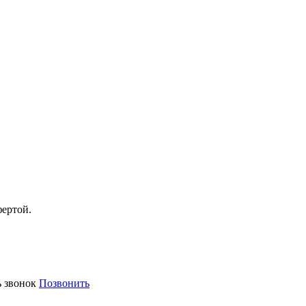
фертой.
ь звонок
Позвонить